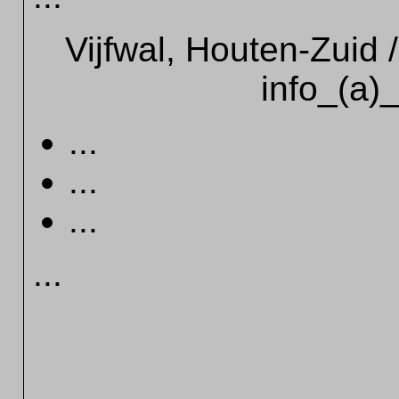
Vijfwal, Houten-Zuid 
info_(a)_
...
...
...
...