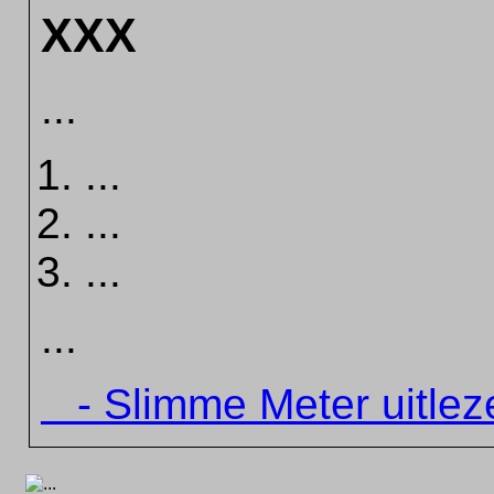
XXX
...
...
...
...
...
- Slimme Meter uitlez